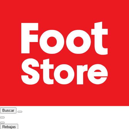
Buscar
Rebajas