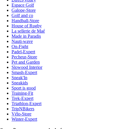
Espace Golf
Galope-Store
Golf and co
Handball-Store
House of Rugby
La sellerie de Maé
Made in Paradis
Nauti-wave
On-Fight
Padel-Expert
Pecheur-Store
Pet and Garden
Slowood Interior
Smash-Expert
Sneak'In
Sneakids
Sport is good
Training-Fit
Trek-Expert
Triathlon-Expert
TripNBikers
Vélo-Store
Winter-Expert