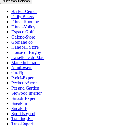
Nuestras tiendas
Basket-Center
Daily Bikers
Direct Running
Direct-Volley
Espace Golf
Galope-Store
Golf and co
Handball-Store
House of Rugby
La sellerie de Maé
Made in Paradis
Nauti-wave
On-Fight
Padel-Expert
Pecheur-Store
Pet and Garden
Slowood Interior
Smash-Expert
Sneak'In
Sneakids
Sport is good
Training-Fit
Trek-Expert