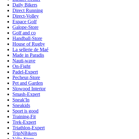
Daily Bikers
Direct Running
Direct-Volley
Espace Golf
Galope-Store
Golf and co
Handball-Store
House of Rugby
La sellerie de Maé
Made in Paradis
Nauti-wave
On-Fight
Padel-Expert
Pecheur-Store
Pet and Garden
Slowood Interior
Smash-Expert
Sneak'In
Sneakids
Sport is good
Training-Fit
Trek-Expert
Triathlon-Expert
TripNBikers
Vélo-Store