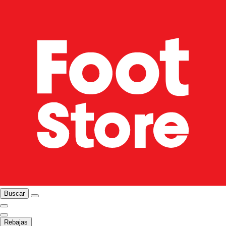
Buscar
Rebajas