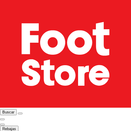
Buscar
Rebajas