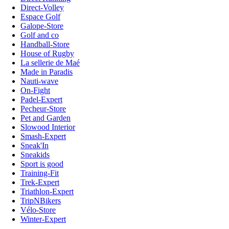
Direct-Volley
Espace Golf
Galope-Store
Golf and co
Handball-Store
House of Rugby
La sellerie de Maé
Made in Paradis
Nauti-wave
On-Fight
Padel-Expert
Pecheur-Store
Pet and Garden
Slowood Interior
Smash-Expert
Sneak'In
Sneakids
Sport is good
Training-Fit
Trek-Expert
Triathlon-Expert
TripNBikers
Vélo-Store
Winter-Expert