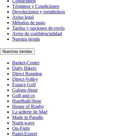
Contáctanos
Términos y Condiciones
Devoluciones y reembolsos
Aviso legal
Métodos de pago
Tarifas y opciones de envío
Aviso de confidencialidad
Nuestra tienda
Nuestras tiendas
Basket-Center
Daily Bikers
Direct Running
Direct-Volley
Espace Golf
Galope-Store
Golf and co
Handball-Store
House of Rugby
La sellerie de Maé
Made in Paradis
Nauti-wave
On-Fight
Padel-Expert