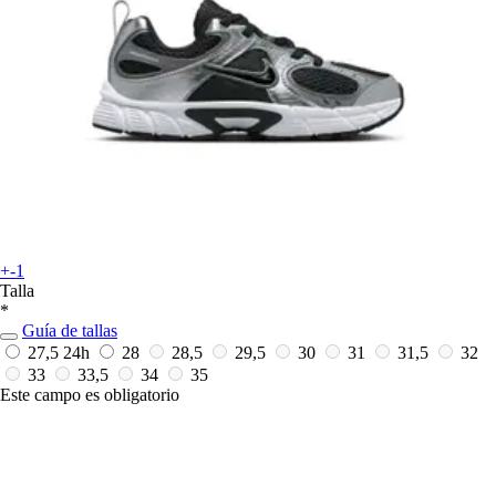
+-1
Talla
*
Guía de tallas
27,5
24h
28
28,5
29,5
30
31
31,5
32
33
33,5
34
35
Este campo es obligatorio