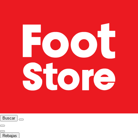
Buscar
Rebajas