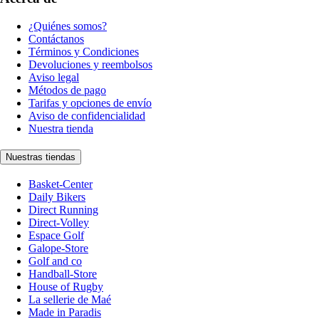
¿Quiénes somos?
Contáctanos
Términos y Condiciones
Devoluciones y reembolsos
Aviso legal
Métodos de pago
Tarifas y opciones de envío
Aviso de confidencialidad
Nuestra tienda
Nuestras tiendas
Basket-Center
Daily Bikers
Direct Running
Direct-Volley
Espace Golf
Galope-Store
Golf and co
Handball-Store
House of Rugby
La sellerie de Maé
Made in Paradis