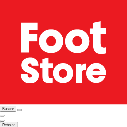
Buscar
Rebajas