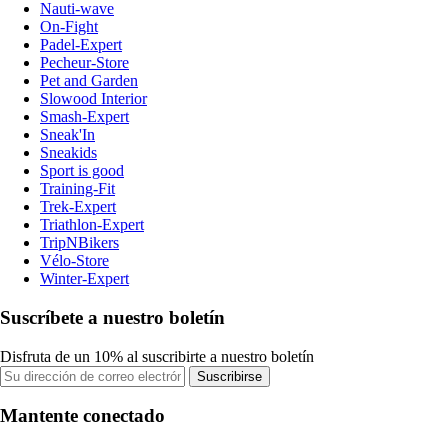
Nauti-wave
On-Fight
Padel-Expert
Pecheur-Store
Pet and Garden
Slowood Interior
Smash-Expert
Sneak'In
Sneakids
Sport is good
Training-Fit
Trek-Expert
Triathlon-Expert
TripNBikers
Vélo-Store
Winter-Expert
Suscríbete a nuestro boletín
Disfruta de un 10% al suscribirte a nuestro boletín
Suscribirse
Mantente conectado