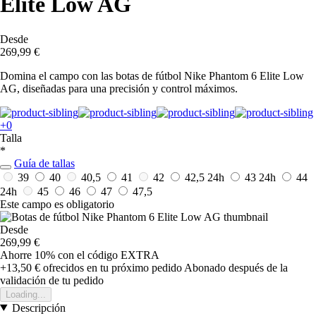
Elite Low AG
Desde
269,99 €
Domina el campo con las botas de fútbol Nike Phantom 6 Elite Low
AG, diseñadas para una precisión y control máximos.
+0
Talla
*
Guía de tallas
39
40
40,5
41
42
42,5
24h
43
24h
44
24h
45
46
47
47,5
Este campo es obligatorio
Desde
269,99 €
Ahorre 10%
con el código
EXTRA
+13,50 €
ofrecidos en tu próximo pedido
Abonado después de la
validación de tu pedido
Loading...
Descripción