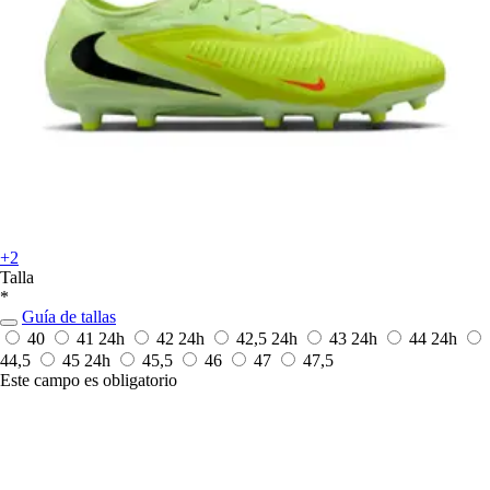
+2
Talla
*
Guía de tallas
40
41
24h
42
24h
42,5
24h
43
24h
44
24h
44,5
45
24h
45,5
46
47
47,5
Este campo es obligatorio