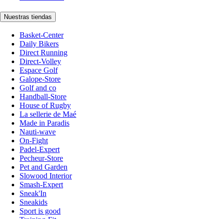
Nuestras tiendas
Basket-Center
Daily Bikers
Direct Running
Direct-Volley
Espace Golf
Galope-Store
Golf and co
Handball-Store
House of Rugby
La sellerie de Maé
Made in Paradis
Nauti-wave
On-Fight
Padel-Expert
Pecheur-Store
Pet and Garden
Slowood Interior
Smash-Expert
Sneak'In
Sneakids
Sport is good