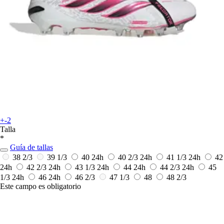
+-2
Talla
*
Guía de tallas
38 2/3
39 1/3
40
24h
40 2/3
24h
41 1/3
24h
42
24h
42 2/3
24h
43 1/3
24h
44
24h
44 2/3
24h
45
1/3
24h
46
24h
46 2/3
47 1/3
48
48 2/3
Este campo es obligatorio