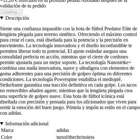
+11,20 €
ofrecidos en tu próximo pedido
Abonado después de la
validación de tu pedido
Loading...
Descripción
Siente una confianza imparable con la bota de fútbol Predator Elite de
lengüeta plegada para terreno sintético. Ofreciendo el máximo control
para crear el caos, está diseñada para la potencia y la precisión en
movimiento. La tecnología innovadora y el diseño inconfundible te
permiten liberar todo tu potencial. El ajuste estándar asegura una
comodidad perfecta en acción, mientras que el cierre de cordones
permite ajustarla para un mejor soporte. La tecnología Nanostrike+
combina una malla innovadora, suave y ultraligera con elementos de
goma adherentes para una precisión de golpeo óptima en diferentes
condiciones. La tecnología Powerspine estabiliza el mediopié.
Strikeframe garantiza una tracción definitiva en cada golpe. Los tacos
no removibles añaden agarre, mientras que la lengüeta plegada crea
una superficie de golpeo suave. Esta bota de fútbol icónica está
diseñada con precisión y pensada para los aficionados que viven para
sentir la emoción del buen juego. Póntela y impón tu estilo en el campo
con adidas.
Información adicional
Marca
adidas
Color
tursol/thechr/noiess