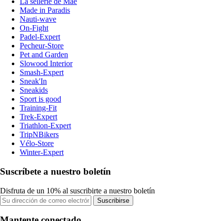
La sellerie de Maé
Made in Paradis
Nauti-wave
On-Fight
Padel-Expert
Pecheur-Store
Pet and Garden
Slowood Interior
Smash-Expert
Sneak'In
Sneakids
Sport is good
Training-Fit
Trek-Expert
Triathlon-Expert
TripNBikers
Vélo-Store
Winter-Expert
Suscríbete a nuestro boletín
Disfruta de un 10% al suscribirte a nuestro boletín
Suscribirse
Mantente conectado