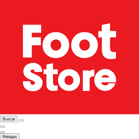
Buscar
Rebajas