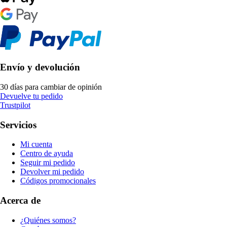
Envío y devolución
30 días para cambiar de opinión
Devuelve tu pedido
Trustpilot
Servicios
Mi cuenta
Centro de ayuda
Seguir mi pedido
Devolver mi pedido
Códigos promocionales
Acerca de
¿Quiénes somos?