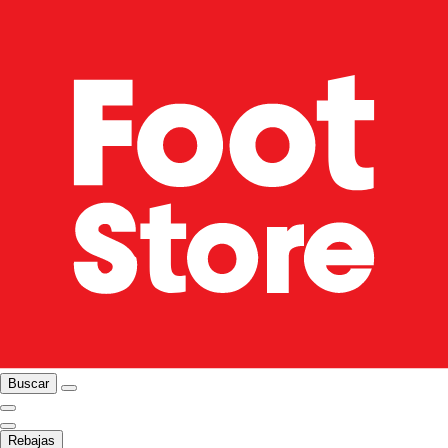
Buscar
Rebajas