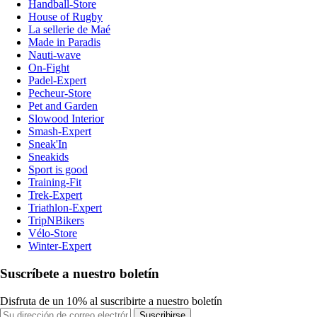
Handball-Store
House of Rugby
La sellerie de Maé
Made in Paradis
Nauti-wave
On-Fight
Padel-Expert
Pecheur-Store
Pet and Garden
Slowood Interior
Smash-Expert
Sneak'In
Sneakids
Sport is good
Training-Fit
Trek-Expert
Triathlon-Expert
TripNBikers
Vélo-Store
Winter-Expert
Suscríbete a nuestro boletín
Disfruta de un 10% al suscribirte a nuestro boletín
Suscribirse