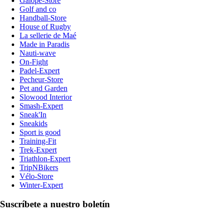
Galope-Store
Golf and co
Handball-Store
House of Rugby
La sellerie de Maé
Made in Paradis
Nauti-wave
On-Fight
Padel-Expert
Pecheur-Store
Pet and Garden
Slowood Interior
Smash-Expert
Sneak'In
Sneakids
Sport is good
Training-Fit
Trek-Expert
Triathlon-Expert
TripNBikers
Vélo-Store
Winter-Expert
Suscríbete a nuestro boletín