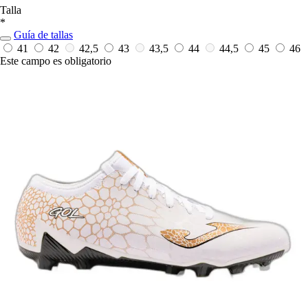
Talla
*
Guía de tallas
41
42
42,5
43
43,5
44
44,5
45
46
Este campo es obligatorio