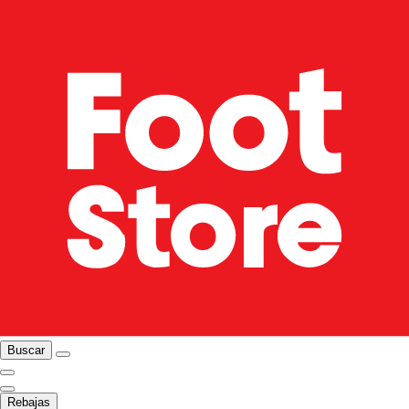
Buscar
Rebajas