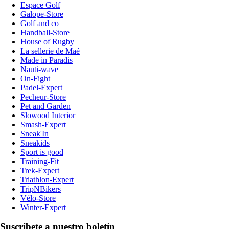
Espace Golf
Galope-Store
Golf and co
Handball-Store
House of Rugby
La sellerie de Maé
Made in Paradis
Nauti-wave
On-Fight
Padel-Expert
Pecheur-Store
Pet and Garden
Slowood Interior
Smash-Expert
Sneak'In
Sneakids
Sport is good
Training-Fit
Trek-Expert
Triathlon-Expert
TripNBikers
Vélo-Store
Winter-Expert
Suscríbete a nuestro boletín