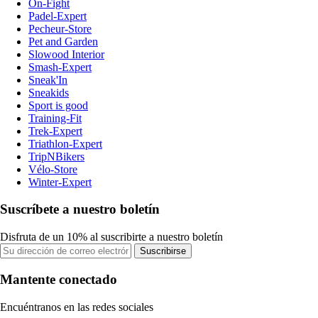
On-Fight
Padel-Expert
Pecheur-Store
Pet and Garden
Slowood Interior
Smash-Expert
Sneak'In
Sneakids
Sport is good
Training-Fit
Trek-Expert
Triathlon-Expert
TripNBikers
Vélo-Store
Winter-Expert
Suscríbete a nuestro boletín
Disfruta de un 10% al suscribirte a nuestro boletín
Suscribirse
Mantente conectado
Encuéntranos en las redes sociales