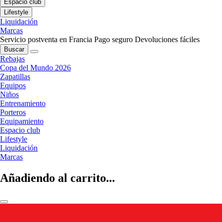
Espacio club
Lifestyle
Liquidación
Marcas
Servicio postventa en Francia
Pago seguro
Devoluciones fáciles
Buscar
Rebajas
Copa del Mundo 2026
Zapatillas
Equipos
Niños
Entrenamiento
Porteros
Equipamiento
Espacio club
Lifestyle
Liquidación
Marcas
Añadiendo al carrito...