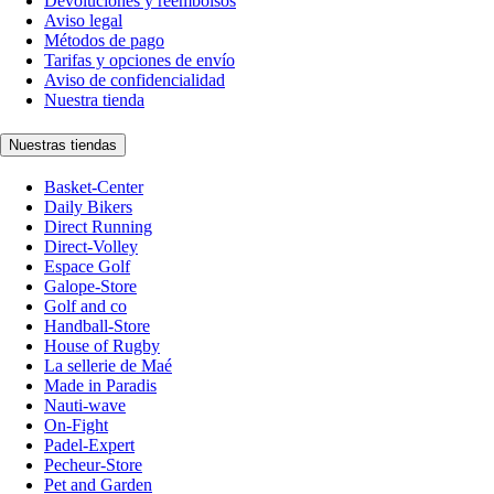
Devoluciones y reembolsos
Aviso legal
Métodos de pago
Tarifas y opciones de envío
Aviso de confidencialidad
Nuestra tienda
Nuestras tiendas
Basket-Center
Daily Bikers
Direct Running
Direct-Volley
Espace Golf
Galope-Store
Golf and co
Handball-Store
House of Rugby
La sellerie de Maé
Made in Paradis
Nauti-wave
On-Fight
Padel-Expert
Pecheur-Store
Pet and Garden