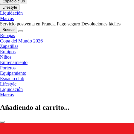
Espacio club
Lifestyle
Liquidación
Marcas
Servicio postventa en Francia
Pago seguro
Devoluciones fáciles
Buscar
Rebajas
Copa del Mundo 2026
Zapatillas
Equipos
Niños
Entrenamiento
Porteros
Equipamiento
Espacio club
Lifestyle
Liquidación
Marcas
Añadiendo al carrito...