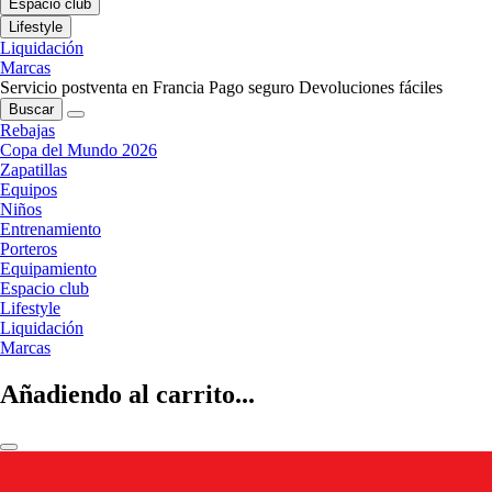
Espacio club
Lifestyle
Liquidación
Marcas
Servicio postventa en Francia
Pago seguro
Devoluciones fáciles
Buscar
Rebajas
Copa del Mundo 2026
Zapatillas
Equipos
Niños
Entrenamiento
Porteros
Equipamiento
Espacio club
Lifestyle
Liquidación
Marcas
Añadiendo al carrito...