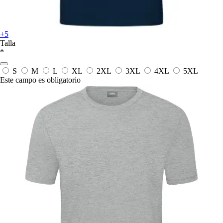
+5
Talla
*
S
M
L
XL
2XL
3XL
4XL
5XL
Este campo es obligatorio