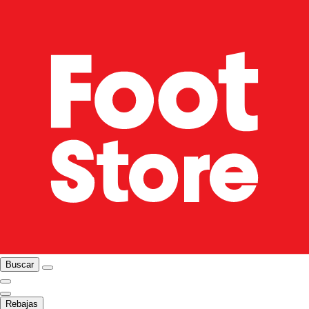
Buscar
Rebajas