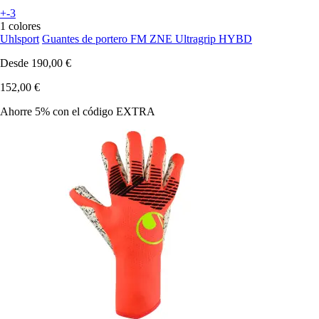
+-3
1 colores
Uhlsport
Guantes de portero FM ZNE Ultragrip HYBD
Desde
190,00 €
152,00 €
Ahorre 5%
con el código
EXTRA