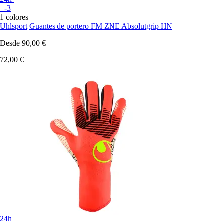
+-3
1 colores
Uhlsport
Guantes de portero FM ZNE Absolutgrip HN
Desde
90,00 €
72,00 €
24h