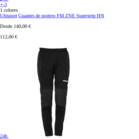
+-3
1 colores
Uhlsport
Guantes de portero FM ZNE Supergrip HN
Desde
140,00 €
112,00 €
24h