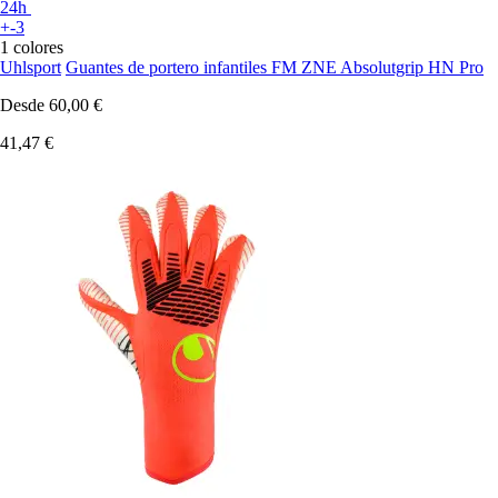
24h
+-3
1 colores
Uhlsport
Guantes de portero infantiles FM ZNE Absolutgrip HN Pro
Desde
60,00 €
41,47 €