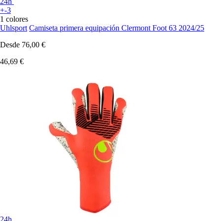
24h
+-3
1 colores
Uhlsport
Camiseta primera equipación Clermont Foot 63 2024/25
Desde
76,00 €
46,69 €
24h