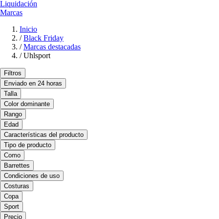
Liquidación
Marcas
Inicio
/
Black Friday
/
Marcas destacadas
/
Uhlsport
Filtros
Enviado en 24 horas
Talla
Color dominante
Rango
Edad
Características del producto
Tipo de producto
Como
Barrettes
Condiciones de uso
Costuras
Copa
Sport
Precio