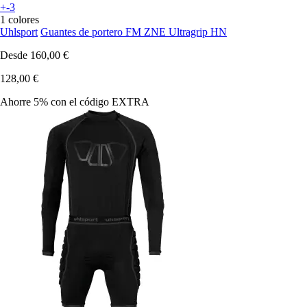
+-3
1 colores
Uhlsport
Guantes de portero FM ZNE Ultragrip HN
Desde
160,00 €
128,00 €
Ahorre 5%
con el código
EXTRA