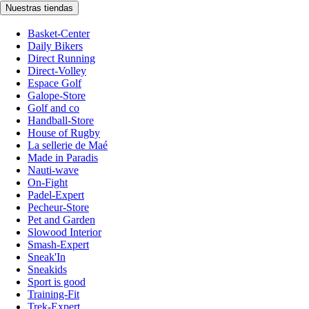
Nuestras tiendas
Basket-Center
Daily Bikers
Direct Running
Direct-Volley
Espace Golf
Galope-Store
Golf and co
Handball-Store
House of Rugby
La sellerie de Maé
Made in Paradis
Nauti-wave
On-Fight
Padel-Expert
Pecheur-Store
Pet and Garden
Slowood Interior
Smash-Expert
Sneak'In
Sneakids
Sport is good
Training-Fit
Trek-Expert