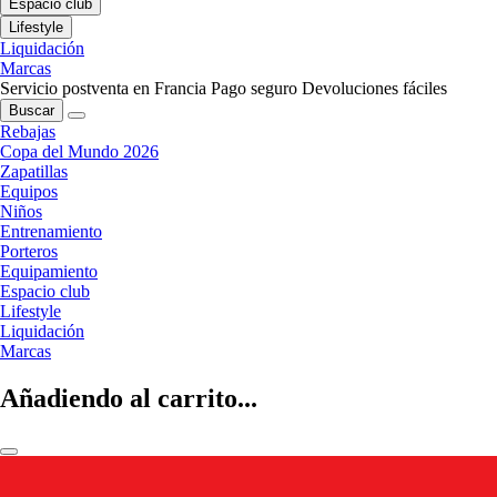
Espacio club
Lifestyle
Liquidación
Marcas
Servicio postventa en Francia
Pago seguro
Devoluciones fáciles
Buscar
Rebajas
Copa del Mundo 2026
Zapatillas
Equipos
Niños
Entrenamiento
Porteros
Equipamiento
Espacio club
Lifestyle
Liquidación
Marcas
Añadiendo al carrito...