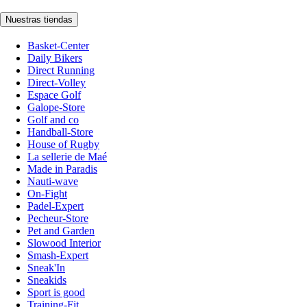
Nuestras tiendas
Basket-Center
Daily Bikers
Direct Running
Direct-Volley
Espace Golf
Galope-Store
Golf and co
Handball-Store
House of Rugby
La sellerie de Maé
Made in Paradis
Nauti-wave
On-Fight
Padel-Expert
Pecheur-Store
Pet and Garden
Slowood Interior
Smash-Expert
Sneak'In
Sneakids
Sport is good
Training-Fit