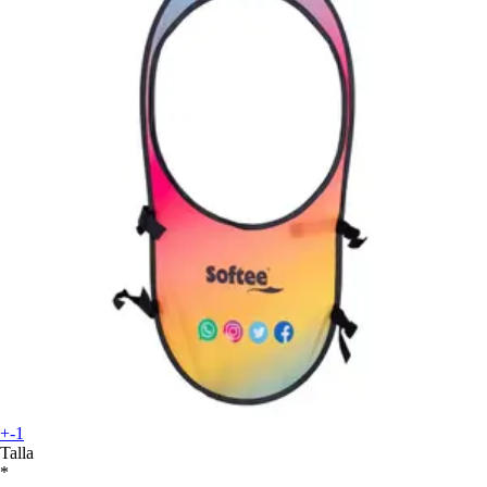
+-1
Talla
*