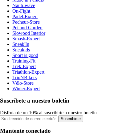
Nauti-wave
On-Fight
Padel-Expert
Pecheur-Store
Pet and Garden
Slowood Interior
Smash-Expert
Sneak'In
Sneakids
Sport is good
Training-Fit
Trek-Expert
Triathlon-Expert
TripNBikers
Vélo-Store
Winter-Expert
Suscríbete a nuestro boletín
Disfruta de un 10% al suscribirte a nuestro boletín
Suscribirse
Mantente conectado