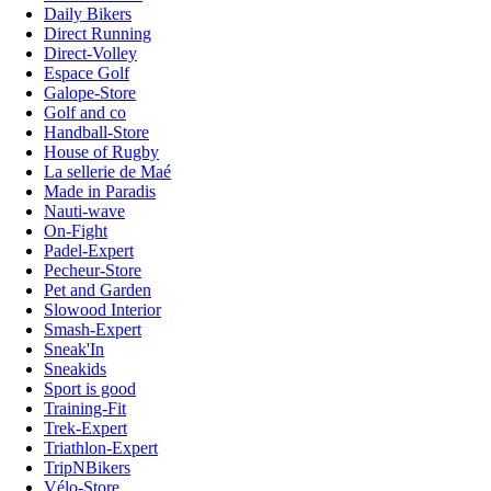
Daily Bikers
Direct Running
Direct-Volley
Espace Golf
Galope-Store
Golf and co
Handball-Store
House of Rugby
La sellerie de Maé
Made in Paradis
Nauti-wave
On-Fight
Padel-Expert
Pecheur-Store
Pet and Garden
Slowood Interior
Smash-Expert
Sneak'In
Sneakids
Sport is good
Training-Fit
Trek-Expert
Triathlon-Expert
TripNBikers
Vélo-Store