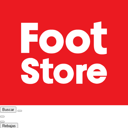
Buscar
Rebajas