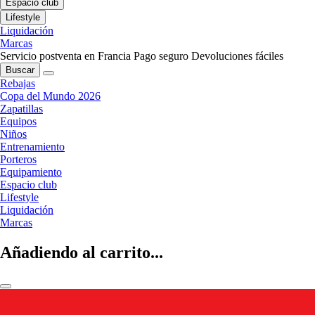
Espacio club
Lifestyle
Liquidación
Marcas
Servicio postventa en Francia
Pago seguro
Devoluciones fáciles
Buscar
Rebajas
Copa del Mundo 2026
Zapatillas
Equipos
Niños
Entrenamiento
Porteros
Equipamiento
Espacio club
Lifestyle
Liquidación
Marcas
Añadiendo al carrito...