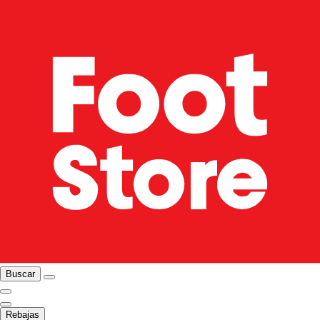
Buscar
Rebajas