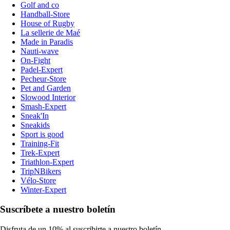
Golf and co
Handball-Store
House of Rugby
La sellerie de Maé
Made in Paradis
Nauti-wave
On-Fight
Padel-Expert
Pecheur-Store
Pet and Garden
Slowood Interior
Smash-Expert
Sneak'In
Sneakids
Sport is good
Training-Fit
Trek-Expert
Triathlon-Expert
TripNBikers
Vélo-Store
Winter-Expert
Suscríbete a nuestro boletín
Disfruta de un 10% al suscribirte a nuestro boletín