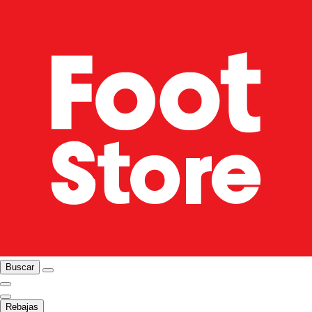
Buscar
Rebajas