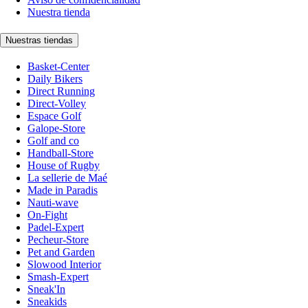
Nuestra tienda
Nuestras tiendas
Basket-Center
Daily Bikers
Direct Running
Direct-Volley
Espace Golf
Galope-Store
Golf and co
Handball-Store
House of Rugby
La sellerie de Maé
Made in Paradis
Nauti-wave
On-Fight
Padel-Expert
Pecheur-Store
Pet and Garden
Slowood Interior
Smash-Expert
Sneak'In
Sneakids