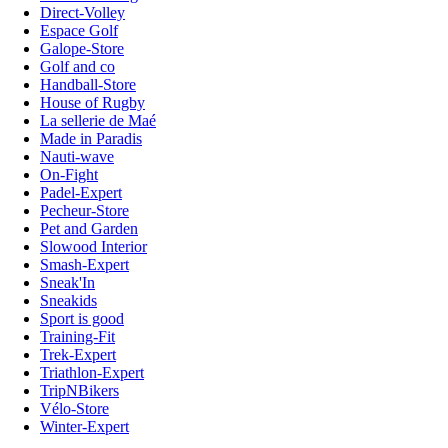
Direct-Volley
Espace Golf
Galope-Store
Golf and co
Handball-Store
House of Rugby
La sellerie de Maé
Made in Paradis
Nauti-wave
On-Fight
Padel-Expert
Pecheur-Store
Pet and Garden
Slowood Interior
Smash-Expert
Sneak'In
Sneakids
Sport is good
Training-Fit
Trek-Expert
Triathlon-Expert
TripNBikers
Vélo-Store
Winter-Expert