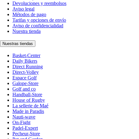
Devoluciones y reembolsos
Aviso legal
Métodos de pago
Tarifas y opciones de envío
Aviso de confidencialidad
Nuestra tienda
Nuestras tiendas
Basket-Center
Daily Bikers
Direct Running
Direct-Volley
Espace Golf
Galope-Store
Golf and co
Handball-Store
House of Rugby
La sellerie de Maé
Made in Paradis
Nauti-wave
On-Fight
Padel-Expert
Pecheur-Store