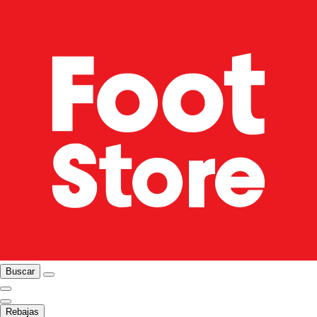
Buscar
Rebajas