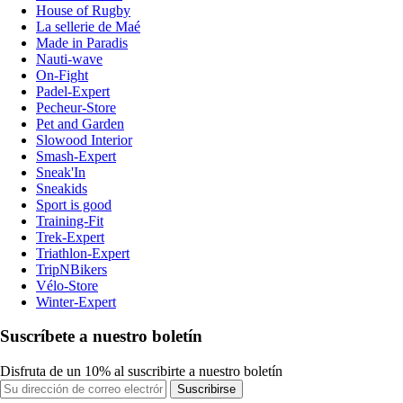
House of Rugby
La sellerie de Maé
Made in Paradis
Nauti-wave
On-Fight
Padel-Expert
Pecheur-Store
Pet and Garden
Slowood Interior
Smash-Expert
Sneak'In
Sneakids
Sport is good
Training-Fit
Trek-Expert
Triathlon-Expert
TripNBikers
Vélo-Store
Winter-Expert
Suscríbete a nuestro boletín
Disfruta de un 10% al suscribirte a nuestro boletín
Suscribirse