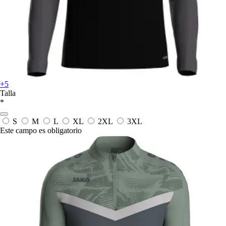
+5
Talla
*
S
M
L
XL
2XL
3XL
Este campo es obligatorio