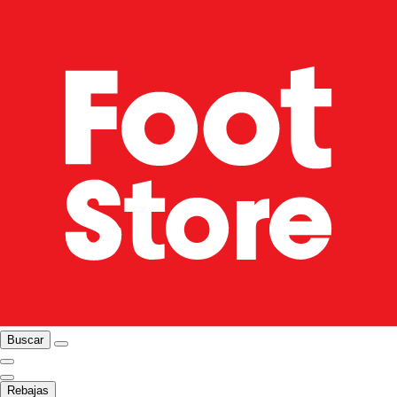
Buscar
Rebajas