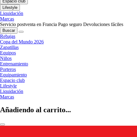
Espacio club
Lifestyle
Liquidación
Marcas
Servicio postventa en Francia
Pago seguro
Devoluciones fáciles
Buscar
Rebajas
Copa del Mundo 2026
Zapatillas
Equipos
Niños
Entrenamiento
Porteros
Equipamiento
Espacio club
Lifestyle
Liquidación
Marcas
Añadiendo al carrito...