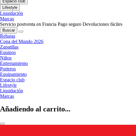
Espacio club
Lifestyle
Liquidación
Marcas
Servicio postventa en Francia
Pago seguro
Devoluciones fáciles
Buscar
Rebajas
Copa del Mundo 2026
Zapatillas
Equipos
Niños
Entrenamiento
Porteros
Equipamiento
Espacio club
Lifestyle
Liquidación
Marcas
Añadiendo al carrito...