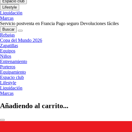
Espacio club
Lifestyle
Liquidación
Marcas
Servicio postventa en Francia
Pago seguro
Devoluciones fáciles
Buscar
Rebajas
Copa del Mundo 2026
Zapatillas
Equipos
Niños
Entrenamiento
Porteros
Equipamiento
Espacio club
Lifestyle
Liquidación
Marcas
Añadiendo al carrito...