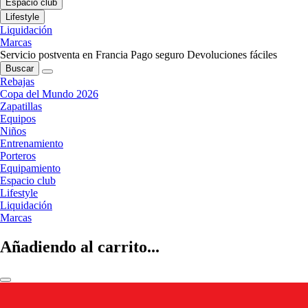
Espacio club
Lifestyle
Liquidación
Marcas
Servicio postventa en Francia
Pago seguro
Devoluciones fáciles
Buscar
Rebajas
Copa del Mundo 2026
Zapatillas
Equipos
Niños
Entrenamiento
Porteros
Equipamiento
Espacio club
Lifestyle
Liquidación
Marcas
Añadiendo al carrito...