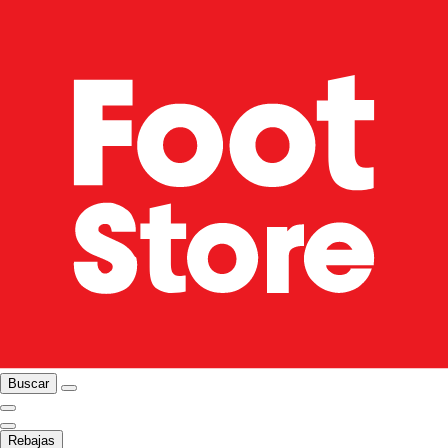
Buscar
Rebajas