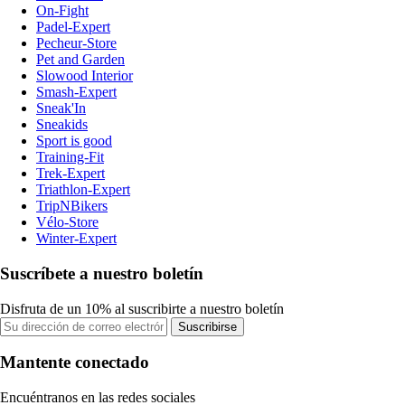
On-Fight
Padel-Expert
Pecheur-Store
Pet and Garden
Slowood Interior
Smash-Expert
Sneak'In
Sneakids
Sport is good
Training-Fit
Trek-Expert
Triathlon-Expert
TripNBikers
Vélo-Store
Winter-Expert
Suscríbete a nuestro boletín
Disfruta de un 10% al suscribirte a nuestro boletín
Suscribirse
Mantente conectado
Encuéntranos en las redes sociales