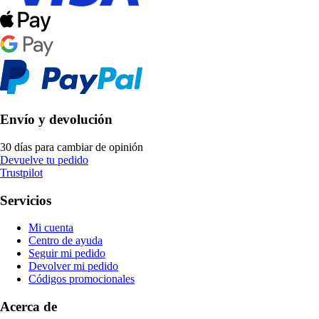
Envío y devolución
30 días para cambiar de opinión
Devuelve tu pedido
Trustpilot
Servicios
Mi cuenta
Centro de ayuda
Seguir mi pedido
Devolver mi pedido
Códigos promocionales
Acerca de