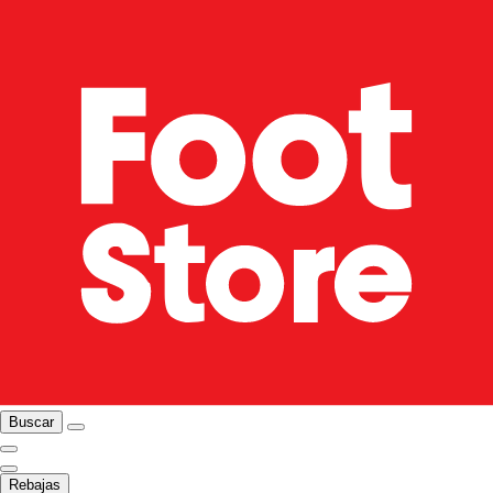
Buscar
Rebajas