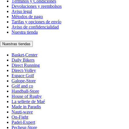
Términos y Condiciones
Devoluciones y reembolsos
Aviso legal
Métodos de pago
Tarifas y opciones de envío
Aviso de confidencialidad
Nuestra tienda
Nuestras tiendas
Basket-Center
Daily Bikers
Direct Running
Direct-Volley
Espace Golf
Galope-Store
Golf and co
Handball-Store
House of Rugby
La sellerie de Maé
Made in Paradis
Nauti-wave
On-Fight
Padel-Expert
Pecheur-Store