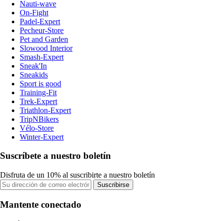
Nauti-wave
On-Fight
Padel-Expert
Pecheur-Store
Pet and Garden
Slowood Interior
Smash-Expert
Sneak'In
Sneakids
Sport is good
Training-Fit
Trek-Expert
Triathlon-Expert
TripNBikers
Vélo-Store
Winter-Expert
Suscríbete a nuestro boletín
Disfruta de un 10% al suscribirte a nuestro boletín
Suscribirse
Mantente conectado