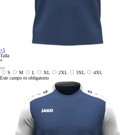
+5
Talla
*
S
M
L
XL
2XL
3XL
4XL
Este campo es obligatorio