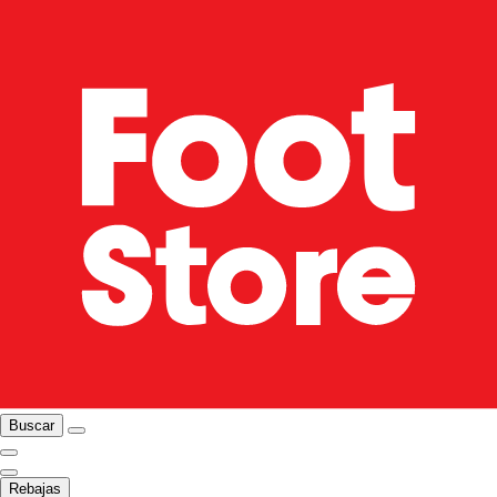
Buscar
Rebajas