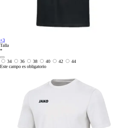
+3
Talla
*
34
36
38
40
42
44
Este campo es obligatorio