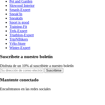
Pet and Garden
Slowood Interior
Smash-Expert
Sneak'In
Sneakids
Sport is good
Training-Fit
Trek-Expert
Triathlon-Expert
TripNBikers
Vélo-Store
Winter-Expert
Suscríbete a nuestro boletín
Disfruta de un 10% al suscribirte a nuestro boletín
Suscribirse
Mantente conectado
Encuéntranos en las redes sociales