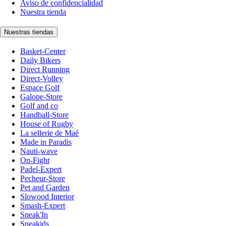
Aviso de confidencialidad
Nuestra tienda
Nuestras tiendas
Basket-Center
Daily Bikers
Direct Running
Direct-Volley
Espace Golf
Galope-Store
Golf and co
Handball-Store
House of Rugby
La sellerie de Maé
Made in Paradis
Nauti-wave
On-Fight
Padel-Expert
Pecheur-Store
Pet and Garden
Slowood Interior
Smash-Expert
Sneak'In
Sneakids