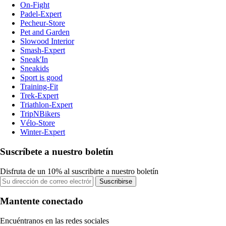
On-Fight
Padel-Expert
Pecheur-Store
Pet and Garden
Slowood Interior
Smash-Expert
Sneak'In
Sneakids
Sport is good
Training-Fit
Trek-Expert
Triathlon-Expert
TripNBikers
Vélo-Store
Winter-Expert
Suscríbete a nuestro boletín
Disfruta de un 10% al suscribirte a nuestro boletín
Suscribirse
Mantente conectado
Encuéntranos en las redes sociales