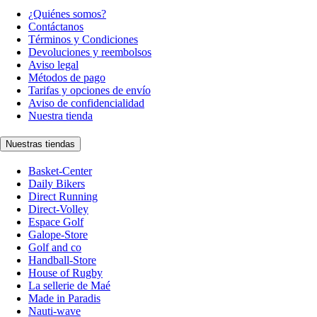
¿Quiénes somos?
Contáctanos
Términos y Condiciones
Devoluciones y reembolsos
Aviso legal
Métodos de pago
Tarifas y opciones de envío
Aviso de confidencialidad
Nuestra tienda
Nuestras tiendas
Basket-Center
Daily Bikers
Direct Running
Direct-Volley
Espace Golf
Galope-Store
Golf and co
Handball-Store
House of Rugby
La sellerie de Maé
Made in Paradis
Nauti-wave