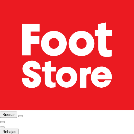
Buscar
Rebajas