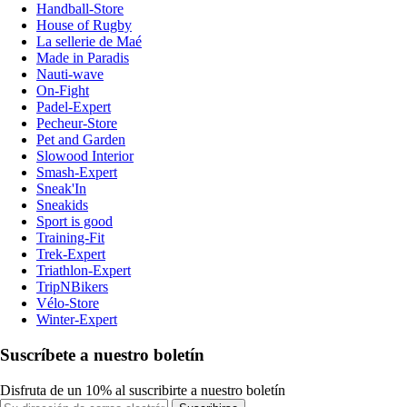
Handball-Store
House of Rugby
La sellerie de Maé
Made in Paradis
Nauti-wave
On-Fight
Padel-Expert
Pecheur-Store
Pet and Garden
Slowood Interior
Smash-Expert
Sneak'In
Sneakids
Sport is good
Training-Fit
Trek-Expert
Triathlon-Expert
TripNBikers
Vélo-Store
Winter-Expert
Suscríbete a nuestro boletín
Disfruta de un 10% al suscribirte a nuestro boletín