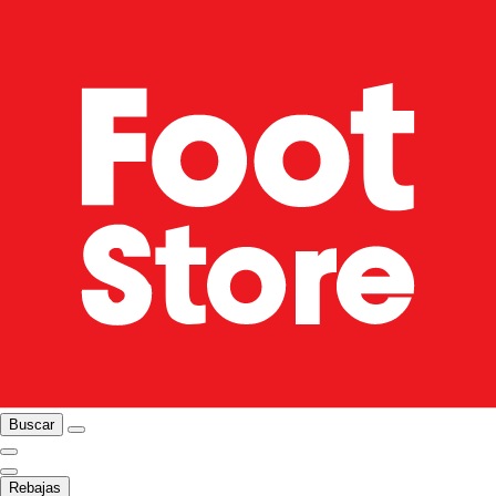
Buscar
Rebajas