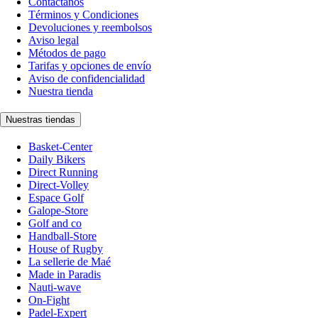
Contáctanos
Términos y Condiciones
Devoluciones y reembolsos
Aviso legal
Métodos de pago
Tarifas y opciones de envío
Aviso de confidencialidad
Nuestra tienda
Nuestras tiendas
Basket-Center
Daily Bikers
Direct Running
Direct-Volley
Espace Golf
Galope-Store
Golf and co
Handball-Store
House of Rugby
La sellerie de Maé
Made in Paradis
Nauti-wave
On-Fight
Padel-Expert