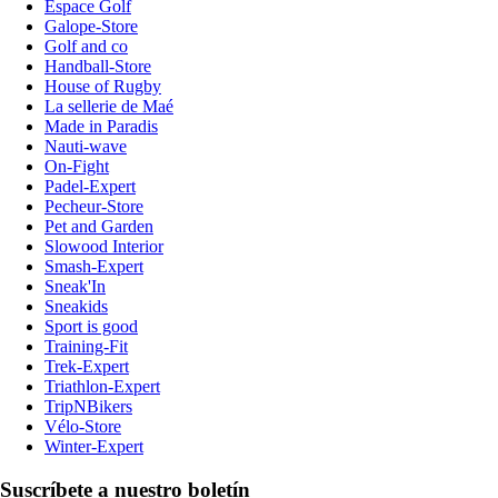
Espace Golf
Galope-Store
Golf and co
Handball-Store
House of Rugby
La sellerie de Maé
Made in Paradis
Nauti-wave
On-Fight
Padel-Expert
Pecheur-Store
Pet and Garden
Slowood Interior
Smash-Expert
Sneak'In
Sneakids
Sport is good
Training-Fit
Trek-Expert
Triathlon-Expert
TripNBikers
Vélo-Store
Winter-Expert
Suscríbete a nuestro boletín