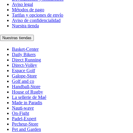
Aviso legal
Métodos de pago
Tarifas y opciones de envío
Aviso de confidencialidad
Nuestra tienda
Nuestras tiendas
Basket-Center
Daily Bikers
Direct Running
Direct-Volley
Espace Golf
Galope-Store
Golf and co
Handball-Store
House of Rugby
La sellerie de Maé
Made in Paradis
Nauti-wave
On-Fight
Padel-Expert
Pecheur-Store
Pet and Garden