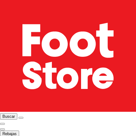
Buscar
Rebajas