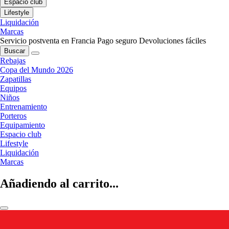
Espacio club
Lifestyle
Liquidación
Marcas
Servicio postventa en Francia
Pago seguro
Devoluciones fáciles
Buscar
Rebajas
Copa del Mundo 2026
Zapatillas
Equipos
Niños
Entrenamiento
Porteros
Equipamiento
Espacio club
Lifestyle
Liquidación
Marcas
Añadiendo al carrito...