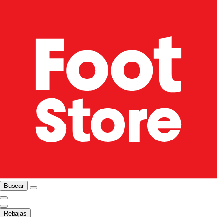
Buscar
Rebajas