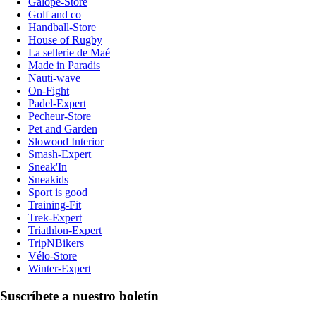
Galope-Store
Golf and co
Handball-Store
House of Rugby
La sellerie de Maé
Made in Paradis
Nauti-wave
On-Fight
Padel-Expert
Pecheur-Store
Pet and Garden
Slowood Interior
Smash-Expert
Sneak'In
Sneakids
Sport is good
Training-Fit
Trek-Expert
Triathlon-Expert
TripNBikers
Vélo-Store
Winter-Expert
Suscríbete a nuestro boletín