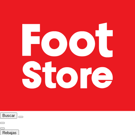
Buscar
Rebajas