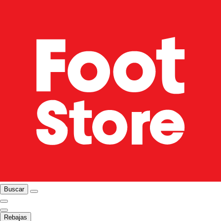
Buscar
Rebajas