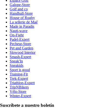
Espace Golf
Galope-Store
Golf and co
Handball-Store
House of Rugby
La sellerie de Maé
Made in Paradis
Nauti-wave
On-Fight
Padel-Expert
Pecheur-Store
Pet and Garden
Slowood Interior
Smash-Expert
Sneak'In
Sneakids
Sport is good
Training-Fit
Trek-Expert
Triathlon-Expert
TripNBikers
Vélo-Store
Winter-Expert
Suscríbete a nuestro boletín