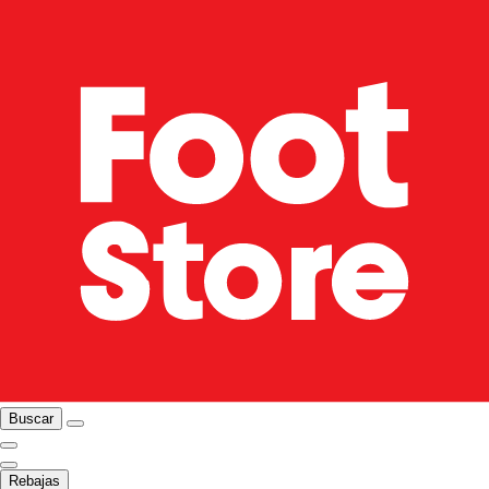
Buscar
Rebajas