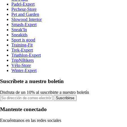
Padel-Expert
Pecheur-Store
Pet and Garden
Slowood Interior
Smash-Expert
Sneak'In
Sneakids
Sport is good
Training-Fit
Trek-Expert
Triathlon-Expert
TripNBikers
Vélo-Store
Winter-Expert
Suscríbete a nuestro boletín
Disfruta de un 10% al suscribirte a nuestro boletín
Suscribirse
Mantente conectado
Encuéntranos en las redes sociales