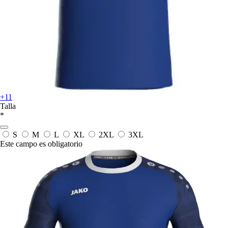
+11
Talla
*
S
M
L
XL
2XL
3XL
Este campo es obligatorio