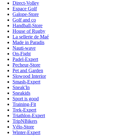
Direct-Volley
Espace Golf
Galope-Store
Golf and co
Handball-Store
House of Rugby
La sellerie de Maé
Made in Paradis
Nauti-wave
On-Fight
Padel-Expert
Pecheur-Store
Pet and Garden
Slowood Interior
Smash-Expert
Sneak'In
Sneakids
Sport is good
Training-Fit
Trek-Expert
Triathlon-Expert
TripNBikers
Vélo-Store
Winter-Expert