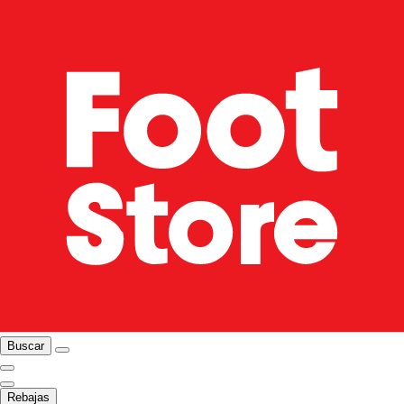
Buscar
Rebajas